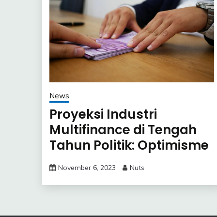
News
Proyeksi Industri
Multifinance di Tengah
Tahun Politik: Optimisme
dari OJK dan Adira
November 6, 2023
Nuts
Finance