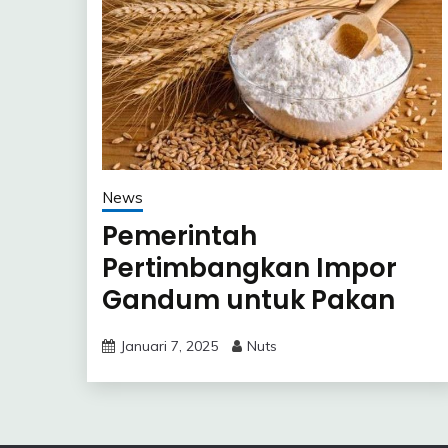
News
Pemerintah
Pertimbangkan Impor
Gandum untuk Pakan
Ternak, Gimana Nasib
Januari 7, 2025
Nuts
Pedagang Lokal?