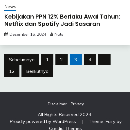
News
Kebijakan PPN 12% Berlaku Awal Tahun:
Netflix dan Spotify Jadi Sasaran
Desember 16, 2024
Nuts
Paginasi
Sebelumnya
1
2
3
4
…
pos
12
Berikutnya
Disclaimer
Privacy
All Rights Reserved 2024.
Proudly powered by WordPress
|
Theme: Fairy by
Candid Themes
.