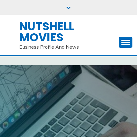
Skip
to
content
NUTSHELL
MOVIES
Business Profile And News