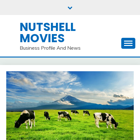
Skip
to
content
NUTSHELL
MOVIES
Business Profile And News