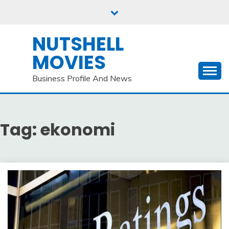
Skip
to
content
NUTSHELL
MOVIES
Business Profile And News
Tag:
ekonomi