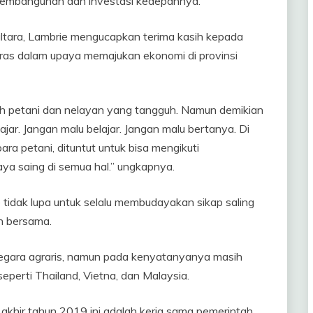
pembangunan dan investasi kedepannya.
tara, Lambrie mengucapkan terima kasih kepada
eras dalam upaya memajukan ekonomi di provinsi
lah petani dan nelayan yang tangguh. Namun demikian
ajar. Jangan malu belajar. Jangan malu bertanya. Di
ara petani, dituntut untuk bisa mengikuti
aya saing di semua hal.” ungkapnya.
tidak lupa untuk selalu membudayakan sikap saling
n bersama.
 negara agraris, namun pada kenyatanyanya masih
perti Thailand, Vietna, dan Malaysia.
akhir tahun 2019 ini adalah kerja sama pemerintah