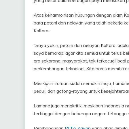
yang besar dalamberbagai upaya melakukan 
Atas keharmonisan hubungan dengan alam Kal
para petani dan nelayan yang telah bekerja k
Kaltara.
“Saya yakin, petani dan nelayan Kaltara, ada
saya berharap, agar kita semua untuk terus bel
era sekarang, masyarakat, tak terkecuali bagi p
perkembangan teknologi. Kita harus memiliki d
Meskipun zaman sudah semakin maju, Lambrie 
peduli, dan gotong-royong untuk kesejahteraa
Lambrie juga mengkritik, meskipun Indonesia
tertinggal dengan beberapa negara tetangga se
Pembangunan
PLTA Kayan
yang akan dimulai 